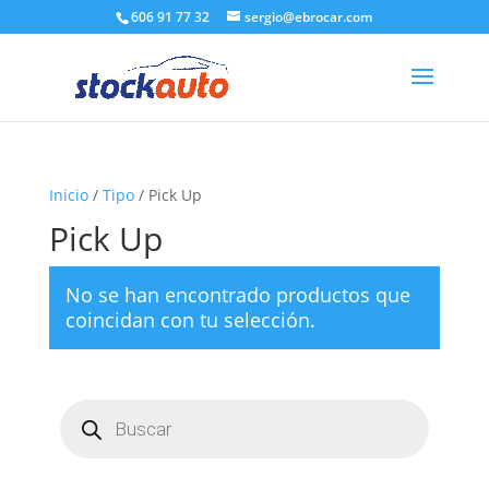
606 91 77 32
sergio@ebrocar.com
Inicio
/
Tipo
/ Pick Up
Pick Up
No se han encontrado productos que
coincidan con tu selección.
Búsqueda
de
productos