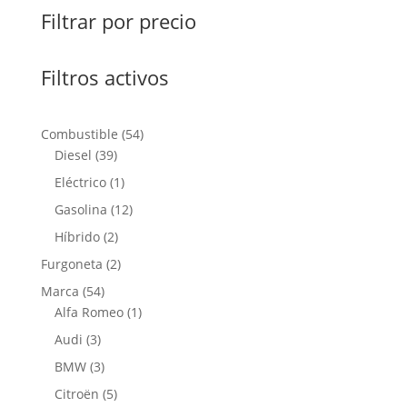
Filtrar por precio
Filtros activos
54
Combustible
54
39
productos
Diesel
39
productos
1
Eléctrico
1
producto
12
Gasolina
12
productos
2
Híbrido
2
productos
2
Furgoneta
2
productos
54
Marca
54
productos
1
Alfa Romeo
1
producto
3
Audi
3
productos
3
BMW
3
productos
5
Citroën
5