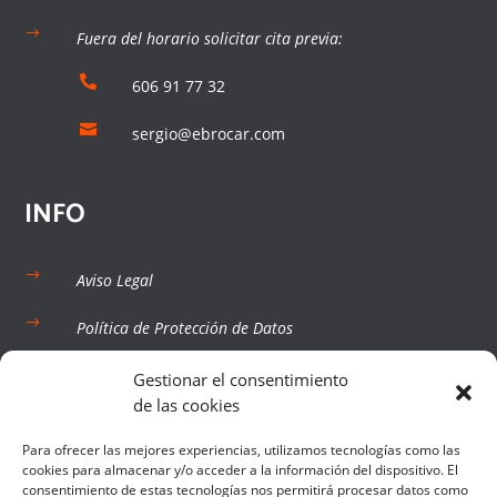
$
Fuera del horario solicitar cita previa:

606 91 77 32

sergio@ebrocar.com
INFO
$
Aviso Legal
$
Política de Protección de Datos
$
Términos y Condiciones
Gestionar el consentimiento
de las cookies
$
Política de Cookies
Para ofrecer las mejores experiencias, utilizamos tecnologías como las
$
cookies para almacenar y/o acceder a la información del dispositivo. El
Mi Cuenta
consentimiento de estas tecnologías nos permitirá procesar datos como