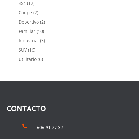
productos
12
4x4
12
productos
2
Coupe
2
productos
2
Deportivo
2
productos
10
Familiar
10
productos
3
Industrial
3
productos
16
SUV
16
productos
6
Utilitario
6
productos
CONTACTO

606 91 77 32