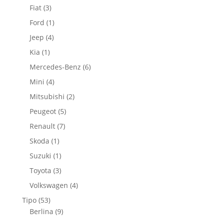
productos
3
Fiat
3
productos
1
Ford
1
producto
4
Jeep
4
productos
1
Kia
1
producto
6
Mercedes-Benz
6
productos
4
Mini
4
productos
2
Mitsubishi
2
productos
5
Peugeot
5
productos
7
Renault
7
productos
1
Skoda
1
producto
1
Suzuki
1
producto
3
Toyota
3
productos
4
Volkswagen
4
productos
53
Tipo
53
productos
9
Berlina
9