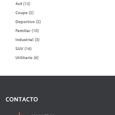
productos
12
4x4
12
productos
2
Coupe
2
productos
2
Deportivo
2
productos
10
Familiar
10
productos
3
Industrial
3
productos
16
SUV
16
productos
6
Utilitario
6
productos
CONTACTO
