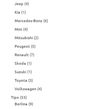
producto
4
Jeep
4
productos
1
Kia
1
producto
6
Mercedes-Benz
6
productos
4
Mini
4
productos
2
Mitsubishi
2
productos
5
Peugeot
5
productos
7
Renault
7
productos
1
Skoda
1
producto
1
Suzuki
1
producto
3
Toyota
3
productos
4
Volkswagen
4
productos
53
Tipo
53
productos
9
Berlina
9