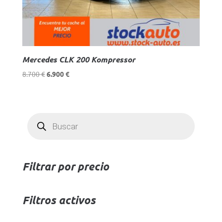
Mercedes CLK 200 Kompressor
El
El
8.700
€
6.900
€
precio
precio
original
actual
era:
es:
Búsqueda
8.700 €.
6.900 €.
de
productos
Filtrar por precio
Filtros activos