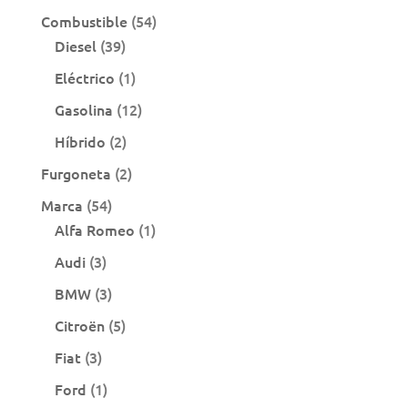
54
Combustible
54
39
productos
Diesel
39
productos
1
Eléctrico
1
producto
12
Gasolina
12
productos
2
Híbrido
2
productos
2
Furgoneta
2
productos
54
Marca
54
productos
1
Alfa Romeo
1
producto
3
Audi
3
productos
3
BMW
3
productos
5
Citroën
5
productos
3
Fiat
3
productos
1
Ford
1