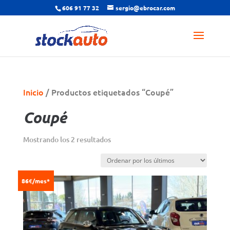
606 91 77 32
sergio@ebrocar.com
Inicio
/ Productos etiquetados “Coupé”
Coupé
Ordenado
Mostrando los 2 resultados
por
los
últimos
86€/mes*