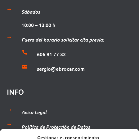
$
Sábados
10:00 – 13:00 h
$
Fuera del horario solicitar cita previa:

606 91 77 32

sergio@ebrocar.com
INFO
$
Aviso Legal
$
Política de Protección de Datos
Gestionar el consentimiento