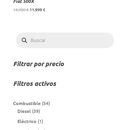
Fiat 500X
El
El
14.900
€
11.999
€
precio
precio
original
actual
era:
es:
Búsqueda
14.900 €.
11.999 €.
de
productos
Filtrar por precio
Filtros activos
54
Combustible
54
39
productos
Diesel
39
productos
1
Eléctrico
1
producto