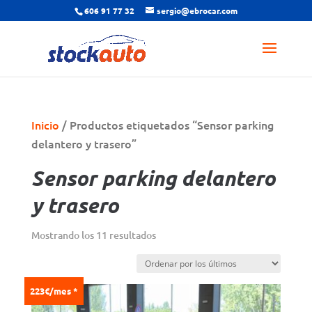
606 91 77 32
sergio@ebrocar.com
Inicio
/ Productos etiquetados “Sensor parking
delantero y trasero”
Sensor parking delantero
y trasero
Ordenado
Mostrando los 11 resultados
por
los
últimos
223€/mes *