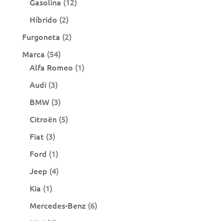
12
Gasolina
12
productos
2
Híbrido
2
productos
2
Furgoneta
2
productos
54
Marca
54
productos
1
Alfa Romeo
1
producto
3
Audi
3
productos
3
BMW
3
productos
5
Citroën
5
productos
3
Fiat
3
productos
1
Ford
1
producto
4
Jeep
4
productos
1
Kia
1
producto
6
Mercedes-Benz
6
productos