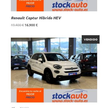
Renault Captur Hibrido HEV
El
El
19.400
€
16.900
€
precio
precio
original
actual
VENDIDO
era:
es:
19.400 €.
16.900 €.