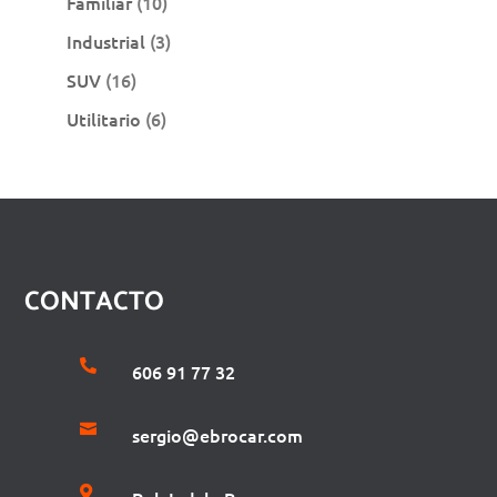
10
Familiar
10
productos
3
Industrial
3
productos
16
SUV
16
productos
6
Utilitario
6
productos
CONTACTO

606 91 77 32

sergio@ebrocar.com
