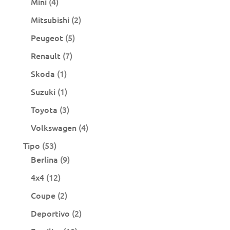
4
Mini
4
productos
2
Mitsubishi
2
productos
5
Peugeot
5
productos
7
Renault
7
productos
1
Skoda
1
producto
1
Suzuki
1
producto
3
Toyota
3
productos
4
Volkswagen
4
productos
53
Tipo
53
productos
9
Berlina
9
productos
12
4x4
12
productos
2
Coupe
2
productos
2
Deportivo
2
productos