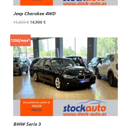
Jeep Cherokee 4WD
El
El
15.850
€
14.900
€
precio
precio
original
actual
120€/mes*
era:
es:
15.850 €.
14.900 €.
BMW Serie 3