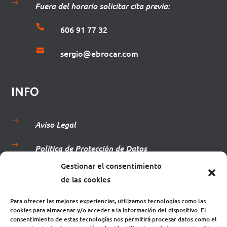
$
Fuera del horario solicitar cita previa:

606 91 77 32

sergio@ebrocar.com
INFO
$
Aviso Legal
$
Política de Protección de Datos
Gestionar el consentimiento
$
Términos y Condiciones
de las cookies
$
Política de Cookies
Para ofrecer las mejores experiencias, utilizamos tecnologías como las
cookies para almacenar y/o acceder a la información del dispositivo. El
$
Mi Cuenta
consentimiento de estas tecnologías nos permitirá procesar datos como el