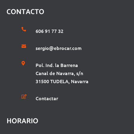
CONTACTO

606 91 77 32

sergio@ebrocar.com

Pol. Ind. la Barrena
Canal de Navarra, s/n
31500 TUDELA, Navarra

Contactar
HORARIO