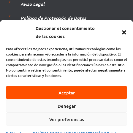
$
Aviso Legal
$
Política de Protección de Datos
Gestionar el consentimiento
$
Términos y Condiciones
de las cookies
$
Política de Cookies
Para ofrecer las mejores experiencias, utilizamos tecnologías como las
cookies para almacenar y/o acceder a la información del dispositivo. El
$
Mi Cuenta
consentimiento de estas tecnologías nos permitirá procesar datos como el
comportamiento de navegación o las identificaciones únicas en este sitio.
No consentir o retirar el consentimiento, puede afectar negativamente a
$
Accesibilidad
ciertas características y funciones.
Aceptar
Denegar
2026 © Diseñado por Muninfor S.L. Todos los
Ver preferencias
derechos reservados.