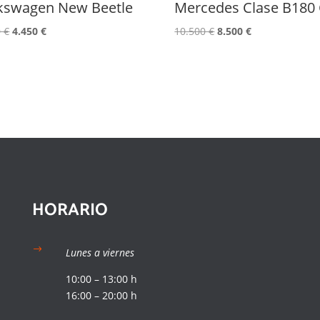
kswagen New Beetle
Mercedes Clase B180
El
El
El
El
0
€
4.450
€
10.500
€
8.500
€
precio
precio
precio
precio
original
actual
original
actual
era:
es:
era:
es:
6.500 €.
4.450 €.
10.500 €.
8.500 €.
HORARIO
$
Lunes a viernes
10:00 – 13:00 h
16:00 – 20:00 h