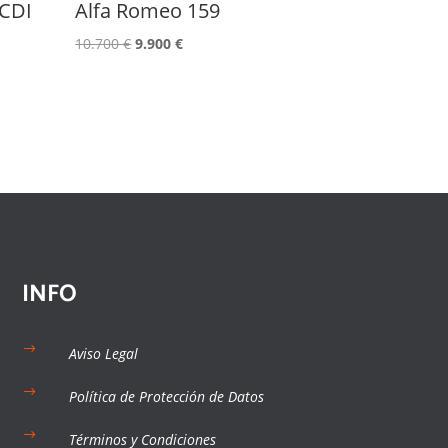
 CDI
Alfa Romeo 159
El
El
10.700
€
9.900
€
precio
precio
original
actual
era:
es:
10.700 €.
9.900 €.
INFO
$
Aviso Legal
$
Política de Protección de Datos
$
Términos y Condiciones