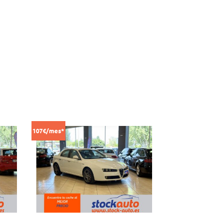
107€/mes*