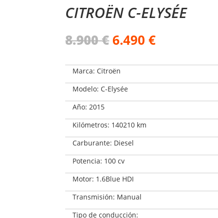
CITROËN C-ELYSÉE
El
El
8.900
€
6.490
€
precio
precio
original
actual
era:
es:
Marca: Citroën
8.900 €.
6.490 €.
Modelo: C-Elysée
Año: 2015
Kilómetros: 140210 km
Carburante: Diesel
Potencia: 100 cv
Motor: 1.6Blue HDI
Transmisión: Manual
Tipo de conducción: