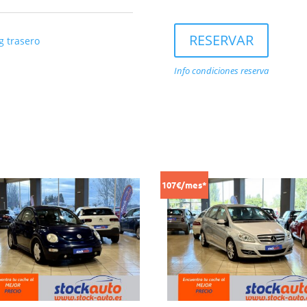
RESERVAR
g trasero
Info condiciones reserva
107€/mes*