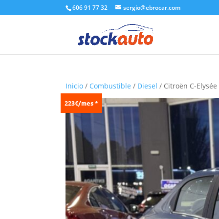
606 91 77 32
sergio@ebrocar.com
Inicio
/
Combustible
/
Diesel
/ Citroën C-Elysée
223€/mes *