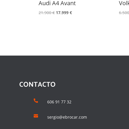
Audi A4 Avant
Vol
El
El
21.900
€
17.999
€
6.50
precio
precio
original
actual
era:
es:
21.900 €.
17.999 €.
CONTACTO

606 91 77 32

sergio@ebrocar.com